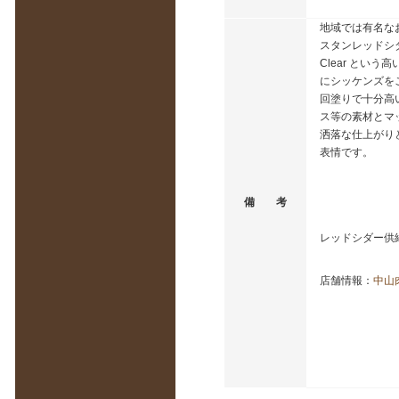
地域では有名な
スタンレッドシダー
Clear とい
にシッケンズを
回塗りで十分高
ス等の素材とマ
洒落な仕上がり
表情です。
備 考
レッドシダー供
店舗情報：
中山