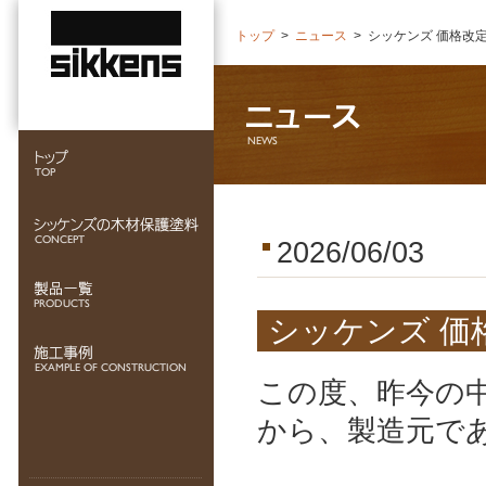
トップ
>
ニュース
>
シッケンズ 価格改
2026/06/03
シッケンズ 価
この度、昨今の
から、製造元である